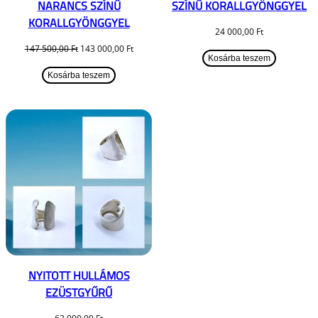
NARANCS SZÍNŰ
SZÍNŰ KORALLGYÖNGGYEL
KORALLGYÖNGGYEL
24 000,00
Ft
Original
Current
147 500,00
Ft
143 000,00
Ft
Kosárba teszem
price
price
was:
is:
Kosárba teszem
147
143
500,00 Ft.
000,00 Ft.
NYITOTT HULLÁMOS
EZÜSTGYŰRŰ