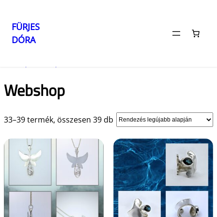
FÜRJES
DÓRA
Ugrás
a
Kezdőlap
/
Webshop
/ 3. oldal
tartalomhoz
Webshop
Sorted
33–39 termék, összesen 39 db
by
latest