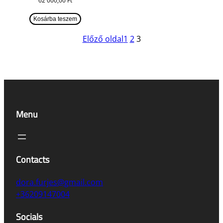
62 000,00
Ft
Kosárba teszem
Előző oldal
1
2
3
Menu
Contacts
dora.furjes@gmail.com
+36209147004
Socials