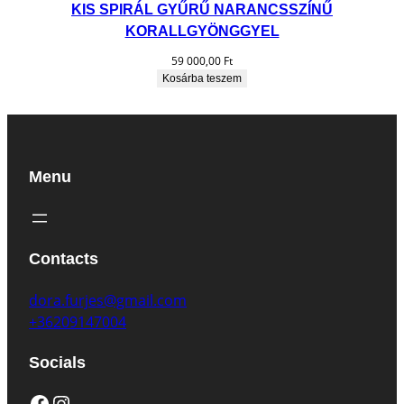
KIS SPIRÁL GYŰRŰ NARANCSSZÍNŰ
KORALLGYÖNGGYEL
59 000,00
Ft
Kosárba teszem
Menu
Contacts
dora.furjes@gmail.com
+36209147004
Socials
Facebook
Instagram