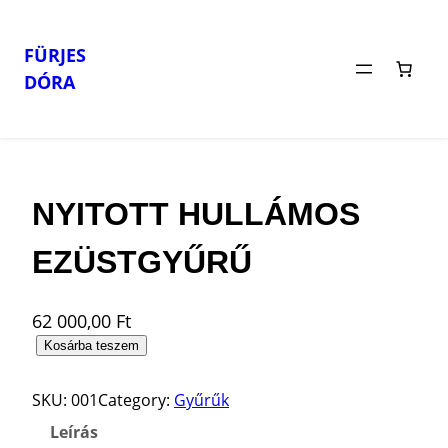
FÜRJES
DÓRA
Ugrás
Kezdőlap
/
Gyűrűk
/ NYITOTT HULLÁMOS EZÜSTGYŰRŰ
a
tartalomhoz
NYITOTT HULLÁMOS
EZÜSTGYŰRŰ
62 000,00
Ft
N
Kosárba teszem
Y
I
SKU:
001
Category:
Gyűrűk
T
Leírás
O