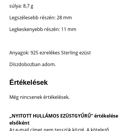
R
súlya: 8,7 g
Ű
m
Legszélesebb részén: 28 mm
e
n
Legkeskenyebb részén: 11 mm
n
y
i
Anyagok: 925 ezrelékes Sterling ezüst
s
é
Díszdobozban adom.
g
Értékelések
Még nincsenek értékelések.
„NYITOTT HULLÁMOS EZÜSTGYŰRŰ” értékelése
elsőként
Az e-mail címet nem tesszük közzé.
A kötelező