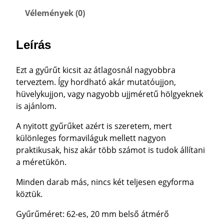
T
Vélemények (0)
T
H
Leírás
U
L
L
Ezt a gyűrűt kicsit az átlagosnál nagyobbra
Á
terveztem. Így hordható akár mutatóujjon,
M
hüvelykujjon, vagy nagyobb ujjméretű hölgyeknek
O
is ajánlom.
S
A nyitott gyűrűket azért is szeretem, mert
E
különleges formaviláguk mellett nagyon
Z
praktikusak, hisz akár több számot is tudok állítani
Ü
a méretükön.
S
T
Minden darab más, nincs két teljesen egyforma
G
köztük.
Y
Ű
Gyűrűméret: 62-es, 20 mm belső átmérő