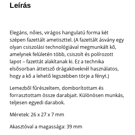
Leírás
Elegáns, nőies, virágos hangulatú forma két
szépen fazettált ametiszttel. (A fazettált ásvány egy
olyan csiszolási technológiával megmunkált kő,
amelynek felületén több, csiszolt és polírozott
lapot – fazettát alakítanak ki. Ez a technika
elsősorban áttetsző drágaköveknél használatos,
hogy a kő a lehető legszebben törje a fényt.)
Lemezből fűrészeltem, domborítottam és
forrasztottam össze darabjait. Különösen munkás,
teljesen egyedi darabok.
Méretek: 26 x 27 x 7 mm
Akasztóval a magassága: 39 mm