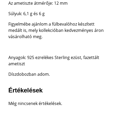
Az ametiszte átmérője: 12 mm
Súlyuk: 6,1 g és 6 g
Figyelmébe ajánlom a fülbevalóhoz készített
medált is, mely kollekcióban kedvezményes áron
vásárolható meg.
Anyagok: 925 ezrelékes Sterling ezüst, fazettált
ametiszt
Díszdobozban adom.
Értékelések
Még nincsenek értékelések.