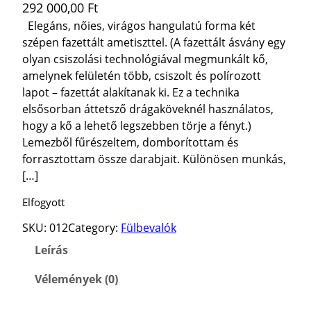
292 000,00
Ft
Elegáns, nőies, virágos hangulatú forma két
szépen fazettált ametiszttel. (A fazettált ásvány egy
olyan csiszolási technológiával megmunkált kő,
amelynek felületén több, csiszolt és polírozott
lapot – fazettát alakítanak ki. Ez a technika
elsősorban áttetsző drágaköveknél használatos,
hogy a kő a lehető legszebben törje a fényt.)
Lemezből fűrészeltem, domborítottam és
forrasztottam össze darabjait. Különösen munkás,
[…]
Elfogyott
SKU:
012
Category:
Fülbevalók
Leírás
Vélemények (0)