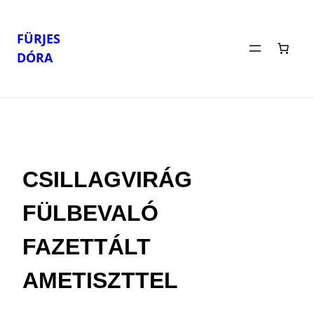
FÜRJES
DÓRA
Ugrás
Kezdőlap
/
Fülbevalók
/ CSILLAGVIRÁG FÜLBEVALÓ FAZETTÁLT
AMETISZTTEL
a
tartalomhoz
CSILLAGVIRÁG
FÜLBEVALÓ
FAZETTÁLT
AMETISZTTEL