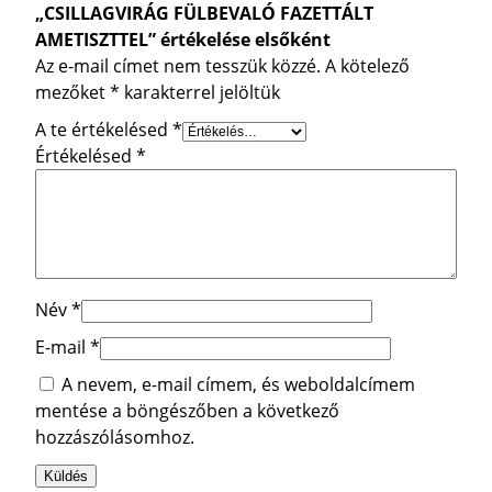
„CSILLAGVIRÁG FÜLBEVALÓ FAZETTÁLT
AMETISZTTEL” értékelése elsőként
Az e-mail címet nem tesszük közzé.
A kötelező
mezőket
*
karakterrel jelöltük
A te értékelésed
*
Értékelésed
*
Név
*
E-mail
*
A nevem, e-mail címem, és weboldalcímem
mentése a böngészőben a következő
hozzászólásomhoz.